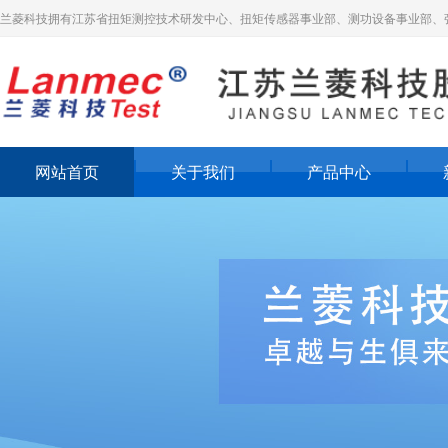
兰菱科技拥有江苏省扭矩测控技术研发中心、扭矩传感器事业部、测功设备事业部、
网站首页
关于我们
产品中心