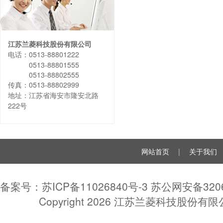
江苏兰菱科技股份有限公司
电话：0513-88801222
0513-88801555
0513-88802555
传真：0513-88802999
地址：江苏省海安市隆安北路
222号
网站首页
|
关于我们
备案号：
苏ICP备11026840号-3
苏公网安备3206
Copyright 2026 江苏兰菱科技股份有限