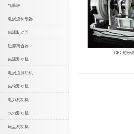
气胀轴
电涡流制动器
磁滞制动器
磁滞离合器
CFC磁粉
磁滞测功机
电涡流测功机
磁粉测功机
电力测功机
水力测功机
底盘测功机