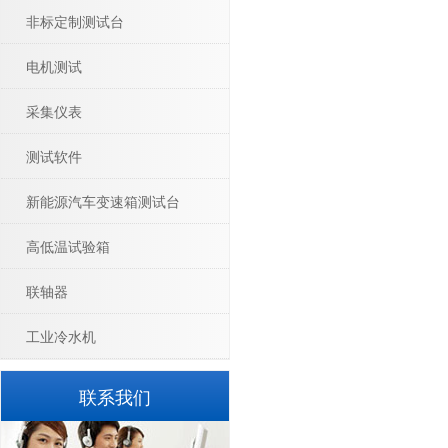
非标定制测试台
电机测试
采集仪表
测试软件
新能源汽车变速箱测试台
高低温试验箱
联轴器
工业冷水机
联系我们