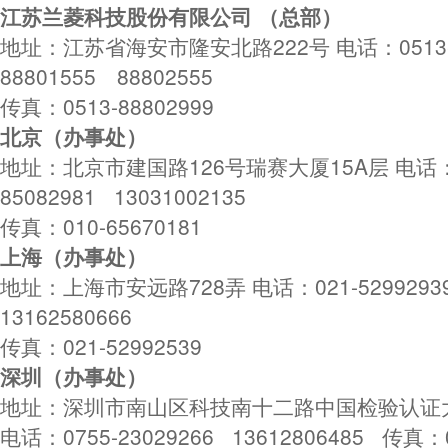
江苏兰菱科技股份有限公司 （总部）
地址：江苏省海安市隆安北路222号 电话：0513-
88801555 88802555
传真：0513-88802999
北京（办事处）
地址：北京市建国路126号瑞赛大厦15A层 电话：
85082981 13031002135
传真：010-65670181
上海（办事处）
地址：上海市安远路728弄 电话：021-529929
13162580666
传真：021-52992539
深圳（办事处）
地址：深圳市南山区科技南十二路中国检验认证大
电话：0755-23029266 13612806485 传真：0