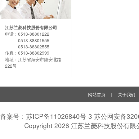
江苏兰菱科技股份有限公司
电话：0513-88801222
0513-88801555
0513-88802555
传真：0513-88802999
地址：江苏省海安市隆安北路
222号
网站首页
|
关于我们
备案号：
苏ICP备11026840号-3
苏公网安备3206
Copyright 2026 江苏兰菱科技股份有限