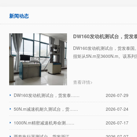
新闻动态
DW160发动机测试台，货发
DW160发动机测试台，货发泰国。
扭矩从5N.m至3600N.m。
查看详情>
DW160发动机测试台，货发泰……
2026-07-29
50N.m减速机耐久测试台，货……
2026-07-24
1000N.m精密减速机寿命测……
2026-07-17
两套执行器测试台，货发浙江
2026-07-07