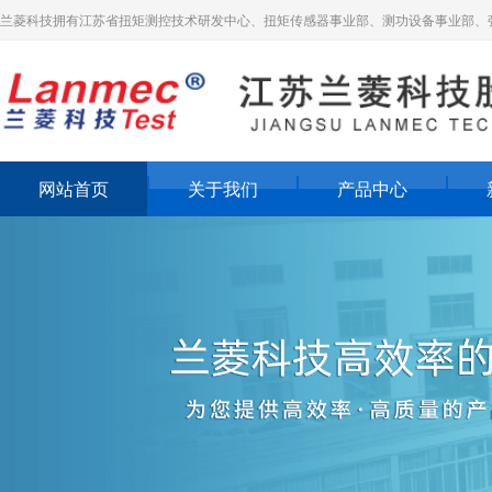
兰菱科技拥有江苏省扭矩测控技术研发中心、扭矩传感器事业部、测功设备事业部、
网站首页
关于我们
产品中心