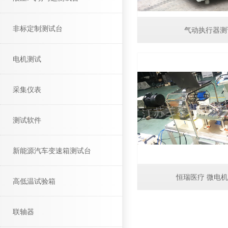
非标定制测试台
气动执行器测
电机测试
采集仪表
测试软件
新能源汽车变速箱测试台
恒瑞医疗 微电
高低温试验箱
联轴器